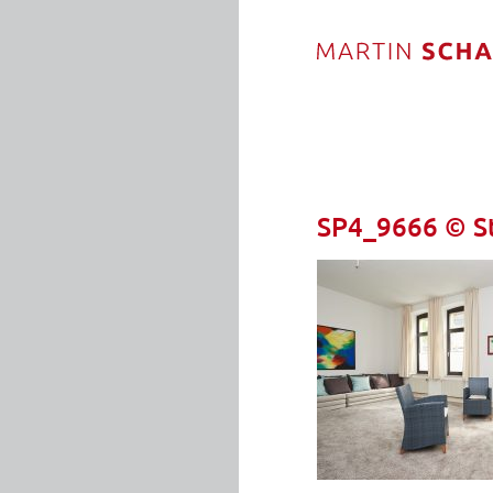
SP4_9666 © St