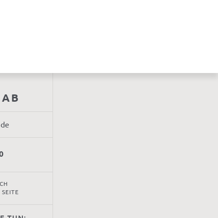
AAB
.de
0
UCH
 SEITE
IE TUN: